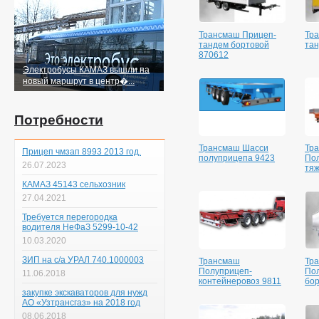
Трансмаш Прицеп-
Тр
тандем бортовой
тан
870612
Электробусы КАМАЗ вышли на
новый маршрут в центр�...
Потребности
Трансмаш Шасси
Тр
Прицеп чмзап 8993 2013 год.
полуприцепа 9423
По
26.07.2023
тяж
КАМАЗ 45143 сельхозник
27.04.2021
Требуется перегородка
водителя НеФаЗ 5299-10-42
10.03.2020
ЗИП на с/а УРАЛ 740.1000003
Трансмаш
Тр
Полуприцеп-
По
11.06.2018
контейнеровоз 9811
бор
закупке экскаваторов для нужд
АО «Узтрансгаз» на 2018 год
08.06.2018