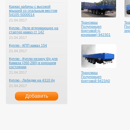
Каркас кабины с высокой
крышей со спальным местом
54105-5000014
21.04.2017
Трансмаш
Тр
Полуприцеп
По
Куплю - Реле втягивающее на
бортовой (с
зер
стартер камаз ст 142
кониками) 942301
21.04.2017
Куплю - КПП камаз 154
21.04.2017
Куплю - Куплю резину б/у для
Камаза (260,280) в хорошем
состоянии
21.04.2017
Трансмаш
Полуприцеп
Куплю - Лебедки на 4310 бу
бортовой 9423A0
21.04.2017
Добавить