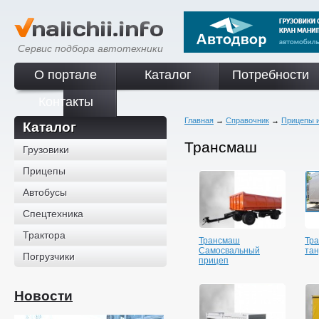
Сервис подбора автотехники
О портале
Каталог
Потребности
Контакты
Главная
→
Справочник
→
Прицепы 
Каталог
Трансмаш
Грузовики
Прицепы
Автобусы
Спецтехника
Трактора
Трансмаш
Тр
Самосвальный
та
Погрузчики
прицеп
Новости