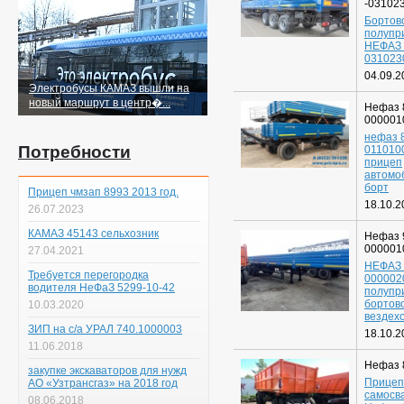
-03102
Бортов
полупр
НЕФАЗ 
031023
04.09.2
Электробусы КАМАЗ вышли на
новый маршрут в центр�...
Нефаз 
000001
нефаз 
Потребности
011010
прицеп
автомо
борт
Прицеп чмзап 8993 2013 год.
18.10.2
26.07.2023
КАМАЗ 45143 сельхозник
Нефаз 
000001
27.04.2021
НЕФАЗ 
Требуется перегородка
000002
водителя НеФаЗ 5299-10-42
полупр
бортов
10.03.2020
вездех
ЗИП на с/а УРАЛ 740.1000003
18.10.2
11.06.2018
Нефаз 
закупке экскаваторов для нужд
Прицеп
АО «Узтрансгаз» на 2018 год
самосв
08.06.2018