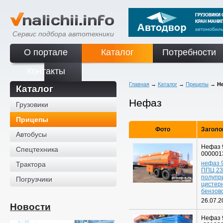
Сервис подбора автотехники
О портале
Каталог
Потребности
Контакты
Главная
→
Каталог
→
Прицепы
→
Н
Каталог
Нефаз
Грузовики
Прицепы
Фото
Заголо
Автобусы
Нефаз 
Спецтехника
000001
нефаз 
Трактора
ППЦ 23
полупр
Погрузчики
цистер
бензов
26.07.2
Новости
Нефаз 