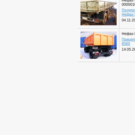
Нефаз 
000001
Полупр
Нефаз 
04.11.2
Нефаз 
Прицеп
8560
14.05.2