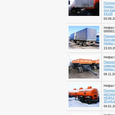
Полупр
Нефаз 
под Ка
44108
03.06.2
Нефаз 
000001
Прицеп
бортов
Нефаз 
23.03.2
Нефаз 
Прицеп
самосв
Нефаз 
06.11.2
Нефаз 
Полупр
цистер
НЕФАЗ 
30 куб.м
04.01.2