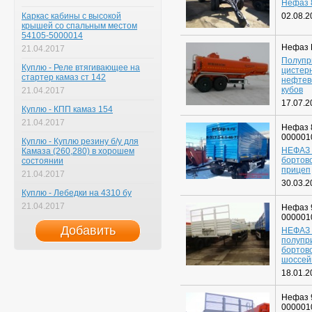
Нефаз 
Каркас кабины с высокой
02.08.2
крышей со спальным местом
54105-5000014
Нефаз 
21.04.2017
Полупр
Куплю - Реле втягивающее на
цистер
стартер камаз ст 142
нефтев
кубов
21.04.2017
17.07.2
Куплю - КПП камаз 154
21.04.2017
Нефаз 
000001
Куплю - Куплю резину б/у для
НЕФАЗ 
Камаза (260,280) в хорошем
бортов
состоянии
прицеп
21.04.2017
30.03.2
Куплю - Лебедки на 4310 бу
21.04.2017
Нефаз 
000001
Добавить
НЕФАЗ 
полупр
бортов
шоссей
18.01.2
Нефаз 
000001