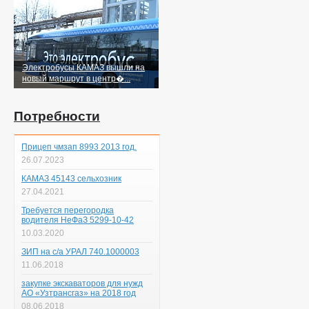
Электробусы КАМАЗ вышли на
новый маршрут в центр�...
Потребности
Прицеп чмзап 8993 2013 год.
26.07.2023
КАМАЗ 45143 сельхозник
27.04.2021
Требуется перегородка
водителя НеФаЗ 5299-10-42
10.03.2020
ЗИП на с/а УРАЛ 740.1000003
11.06.2018
закупке экскаваторов для нужд
АО «Узтрансгаз» на 2018 год
08.06.2018