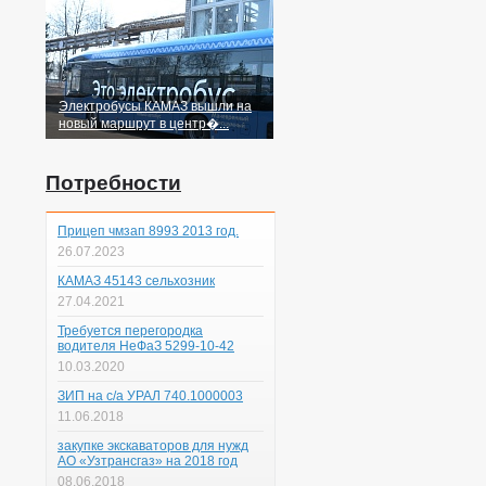
Электробусы КАМАЗ вышли на
новый маршрут в центр�...
Потребности
Прицеп чмзап 8993 2013 год.
26.07.2023
КАМАЗ 45143 сельхозник
27.04.2021
Требуется перегородка
водителя НеФаЗ 5299-10-42
10.03.2020
ЗИП на с/а УРАЛ 740.1000003
11.06.2018
закупке экскаваторов для нужд
АО «Узтрансгаз» на 2018 год
08.06.2018