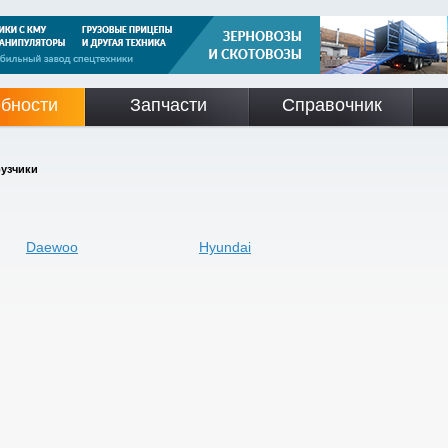
бности
Запчасти
Справочник
узчики
Daewoo
Hyundai