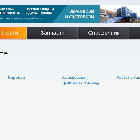
бности
Запчасти
Справочник
тора
Кировец
Харьковский
Ростельма
тракторный завод