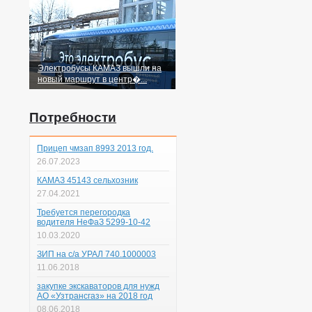
Электробусы КАМАЗ вышли на
новый маршрут в центр�...
Потребности
Прицеп чмзап 8993 2013 год.
26.07.2023
КАМАЗ 45143 сельхозник
27.04.2021
Требуется перегородка
водителя НеФаЗ 5299-10-42
10.03.2020
ЗИП на с/а УРАЛ 740.1000003
11.06.2018
закупке экскаваторов для нужд
АО «Узтрансгаз» на 2018 год
08.06.2018