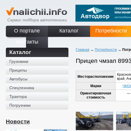
Сервис подбора автотехники
О портале
Каталог
Потребности
Контакты
Главная
→
Потребности
→
Потр
Каталог
Прицеп чмзап 8993
Грузовики
Прицепы
Красноя
Месторасположение
Автобусы
край, Ач
Марки
ЧМЗ
Спецтехника
Ориентировочная
—
Трактора
стоимость
Погрузчики
Новости