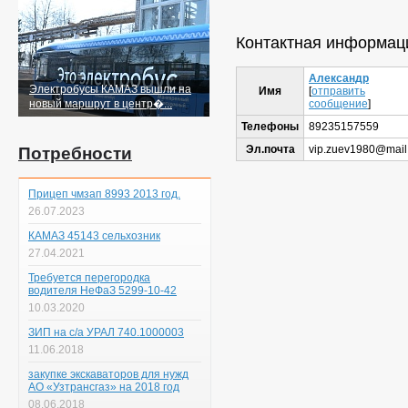
Контактная информац
Александр
Электробусы КАМАЗ вышли на
Имя
[
отправить
сообщение
]
новый маршрут в центр�...
Телефоны
89235157559
Эл.почта
vip.zuev1980@mail
Потребности
Прицеп чмзап 8993 2013 год.
26.07.2023
КАМАЗ 45143 сельхозник
27.04.2021
Требуется перегородка
водителя НеФаЗ 5299-10-42
10.03.2020
ЗИП на с/а УРАЛ 740.1000003
11.06.2018
закупке экскаваторов для нужд
АО «Узтрансгаз» на 2018 год
08.06.2018