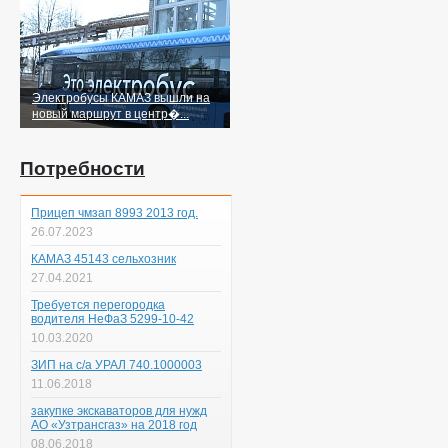
Электробусы КАМАЗ вышли на
новый маршрут в центр�...
Потребности
Прицеп чмзап 8993 2013 год.
26.07.2023
КАМАЗ 45143 сельхозник
27.04.2021
Требуется перегородка
водителя НеФаЗ 5299-10-42
10.03.2020
ЗИП на с/а УРАЛ 740.1000003
11.06.2018
закупке экскаваторов для нужд
АО «Узтрансгаз» на 2018 год
08.06.2018