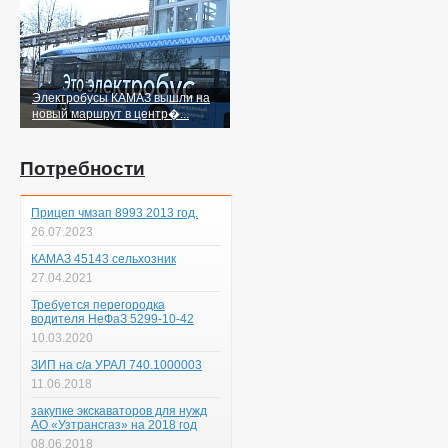
Электробусы КАМАЗ вышли на
новый маршрут в центр�...
Потребности
Прицеп чмзап 8993 2013 год.
26.07.2023
КАМАЗ 45143 сельхозник
27.04.2021
Требуется перегородка
водителя НеФаЗ 5299-10-42
10.03.2020
ЗИП на с/а УРАЛ 740.1000003
11.06.2018
закупке экскаваторов для нужд
АО «Узтрансгаз» на 2018 год
08.06.2018