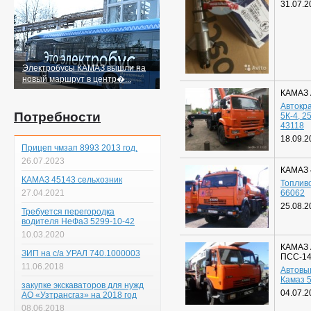
31.07.2
Электробусы КАМАЗ вышли на
новый маршрут в центр�...
КАМАЗ 
Автокр
Потребности
5К-4, 25
43118
18.09.2
Прицеп чмзап 8993 2013 год.
26.07.2023
КАМАЗ 
КАМАЗ 45143 сельхозник
Топлив
27.04.2021
66062
25.08.2
Требуется перегородка
водителя НеФаЗ 5299-10-42
10.03.2020
КАМАЗ 
ЗИП на с/а УРАЛ 740.1000003
ПСС-14
11.06.2018
Автовы
Камаз 
закупке экскаваторов для нужд
04.07.2
АО «Узтрансгаз» на 2018 год
08.06.2018