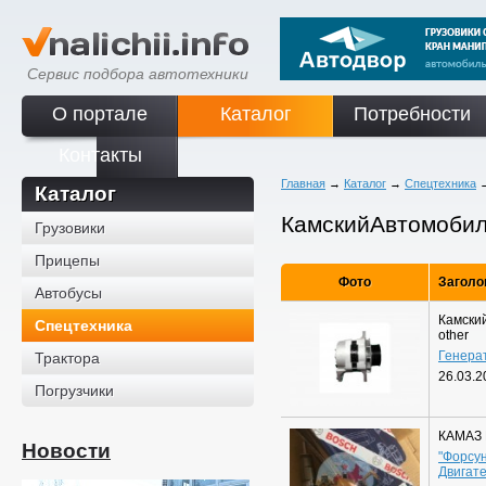
Сервис подбора автотехники
О портале
Каталог
Потребности
Контакты
Главная
→
Каталог
→
Спецтехника
Каталог
КамскийАвтомоби
Грузовики
Прицепы
Фото
Заголо
Автобусы
Камски
Спецтехника
other
Генера
Трактора
26.03.2
Погрузчики
КАМАЗ 
Новости
"Форсу
Двигате