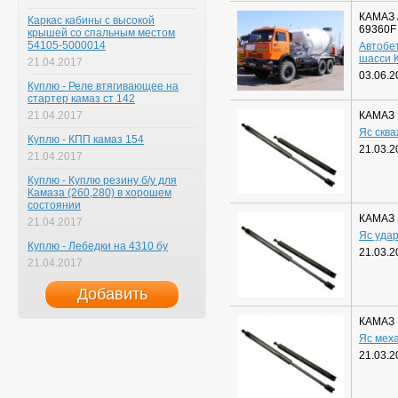
КАМАЗ 
Каркас кабины с высокой
69360F
крышей со спальным местом
54105-5000014
Автобе
шасси 
21.04.2017
03.06.2
Куплю - Реле втягивающее на
стартер камаз ст 142
21.04.2017
КАМАЗ
Яс скв
Куплю - КПП камаз 154
21.03.2
21.04.2017
Куплю - Куплю резину б/у для
Камаза (260,280) в хорошем
состоянии
КАМАЗ
21.04.2017
Яс уда
Куплю - Лебедки на 4310 бу
21.03.2
21.04.2017
Добавить
КАМАЗ
Яс мех
21.03.2