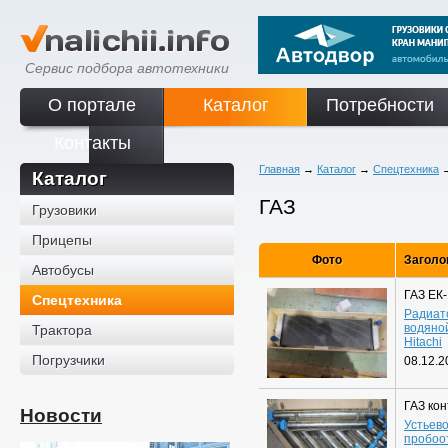
Сервис подбора автотехники
О портале
Каталог
Потребности
Контакты
Главная
→
Каталог
→
Спецтехника
Каталог
ГАЗ
Грузовики
Прицепы
Фото
Заголо
Автобусы
ГАЗ ЕК
Спецтехника
Радиат
водяно
Трактора
Hitachi
Погрузчики
08.12.2
ГАЗ ко
Новости
Устьев
пробоо