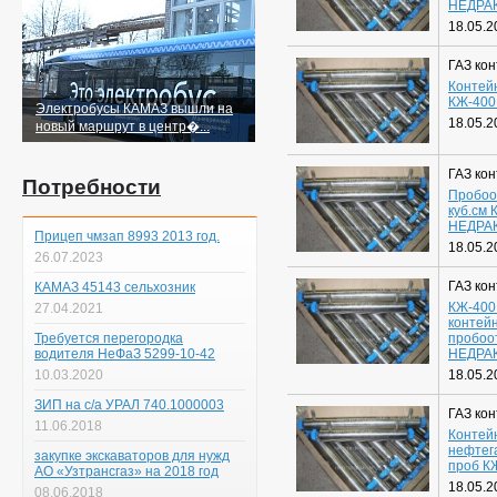
НЕДРА
18.05.2
ГАЗ ко
Контей
КЖ-40
Электробусы КАМАЗ вышли на
18.05.2
новый маршрут в центр�...
ГАЗ ко
Потребности
Пробоо
куб.см 
НЕДРА
Прицеп чмзап 8993 2013 год.
18.05.2
26.07.2023
ГАЗ ко
КАМАЗ 45143 сельхозник
КЖ-400
27.04.2021
контей
Требуется перегородка
пробоо
водителя НеФаЗ 5299-10-42
НЕДРА
10.03.2020
18.05.2
ЗИП на с/а УРАЛ 740.1000003
ГАЗ ко
11.06.2018
Контей
нефтег
закупке экскаваторов для нужд
проб К
АО «Узтрансгаз» на 2018 год
18.05.2
08.06.2018