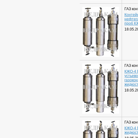
ГАЗ ко
Контей
нефтег
проб К
18.05.2
ГАЗ ко
КЖО-4 
устьево
газоко
жидкос
18.05.2
ГАЗ ко
КЖО-4 
жидкос