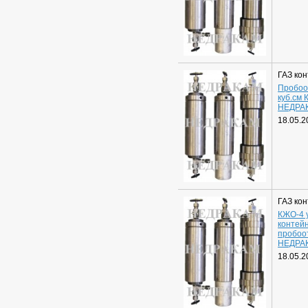
ГАЗ ко
Пробоо
куб.см
НЕДРА
18.05.2
ГАЗ ко
КЖО-4 
контей
пробоо
НЕДРА
18.05.2