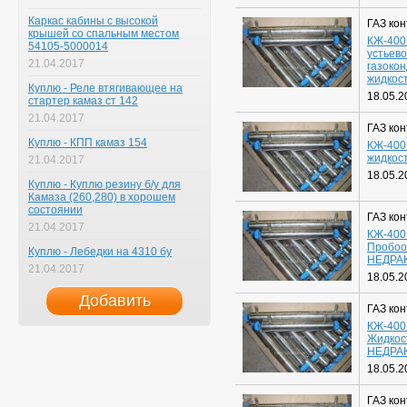
Каркас кабины с высокой
ГАЗ ко
крышей со спальным местом
КЖ-400
54105-5000014
устьево
21.04.2017
газоко
жидкос
Куплю - Реле втягивающее на
18.05.2
стартер камаз ст 142
21.04.2017
ГАЗ ко
Куплю - КПП камаз 154
КЖ-400
жидкос
21.04.2017
18.05.2
Куплю - Куплю резину б/у для
Камаза (260,280) в хорошем
состоянии
ГАЗ ко
21.04.2017
КЖ-400
Пробоо
Куплю - Лебедки на 4310 бу
НЕДРА
21.04.2017
18.05.2
Добавить
ГАЗ ко
КЖ-400
Жидкос
НЕДРА
18.05.2
ГАЗ ко