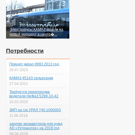
Электробусы КАМАЗ вышли на
новый маршрут в центр�...
Потребности
Прицеп чмзап 8993 2013 год.
26.07.2023
КАМАЗ 45143 сельхозник
27.04.2021
Требуется перегородка
водителя НеФаЗ 5299-10-42
10.03.2020
ЗИП на с/а УРАЛ 740.1000003
11.06.2018
закупке экскаваторов для нужд
АО «Узтрансгаз» на 2018 год
08.06.2018