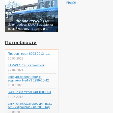
Другое
Электробусы КАМАЗ вышли на
новый маршрут в центр�...
Потребности
Прицеп чмзап 8993 2013 год.
26.07.2023
КАМАЗ 45143 сельхозник
27.04.2021
Требуется перегородка
водителя НеФаЗ 5299-10-42
10.03.2020
ЗИП на с/а УРАЛ 740.1000003
11.06.2018
закупке экскаваторов для нужд
АО «Узтрансгаз» на 2018 год
08.06.2018