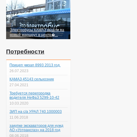
Электробусы КАМАЗ вышли на
новый маршрут в центр�...
Потребности
Прицеп чмзап 8993 2013 год.
26.07.2023
КАМАЗ 45143 сельхозник
27.04.2021
Требуется перегородка
водителя НеФаЗ 5299-10-42
10.03.2020
ЗИП на с/а УРАЛ 740.1000003
11.06.2018
закупке экскаваторов для нужд
АО «Узтрансгаз» на 2018 год
08.06.2018