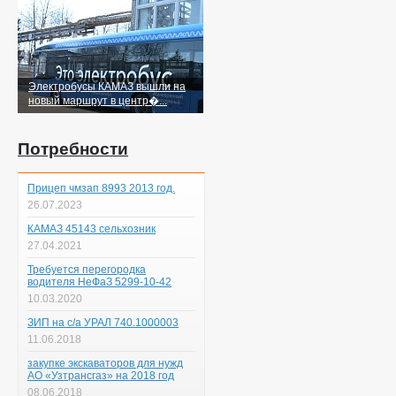
Электробусы КАМАЗ вышли на
новый маршрут в центр�...
Потребности
Прицеп чмзап 8993 2013 год.
26.07.2023
КАМАЗ 45143 сельхозник
27.04.2021
Требуется перегородка
водителя НеФаЗ 5299-10-42
10.03.2020
ЗИП на с/а УРАЛ 740.1000003
11.06.2018
закупке экскаваторов для нужд
АО «Узтрансгаз» на 2018 год
08.06.2018