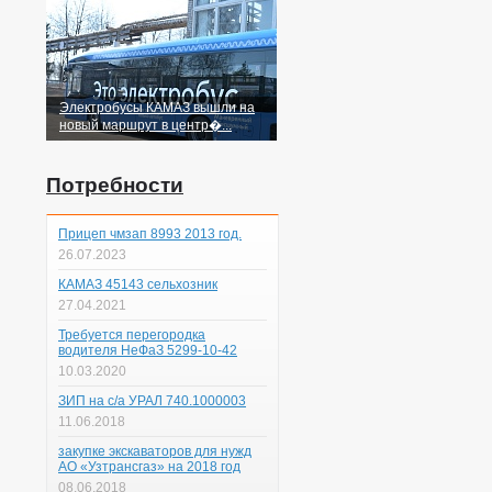
Электробусы КАМАЗ вышли на
новый маршрут в центр�...
Потребности
Прицеп чмзап 8993 2013 год.
26.07.2023
КАМАЗ 45143 сельхозник
27.04.2021
Требуется перегородка
водителя НеФаЗ 5299-10-42
10.03.2020
ЗИП на с/а УРАЛ 740.1000003
11.06.2018
закупке экскаваторов для нужд
АО «Узтрансгаз» на 2018 год
08.06.2018