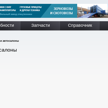
бности
Запчасти
Справочник
 и автосалоны
осалоны