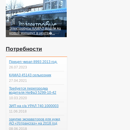
Электробусы КАМАЗ вышли на
новый маршрут в центр�...
Потребности
Прицеп чмзап 8993 2013 год.
26.07.2023
КАМАЗ 45143 сельхозник
27.04.2021
Требуется перегородка
водителя НеФаЗ 5299-10-42
10.03.2020
ЗИП на с/а УРАЛ 740.1000003
11.06.2018
закупке экскаваторов для нужд
АО «Узтрансгаз» на 2018 год
08.06.2018