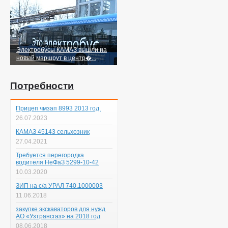
Электробусы КАМАЗ вышли на
новый маршрут в центр�...
Потребности
Прицеп чмзап 8993 2013 год.
26.07.2023
КАМАЗ 45143 сельхозник
27.04.2021
Требуется перегородка
водителя НеФаЗ 5299-10-42
10.03.2020
ЗИП на с/а УРАЛ 740.1000003
11.06.2018
закупке экскаваторов для нужд
АО «Узтрансгаз» на 2018 год
08.06.2018