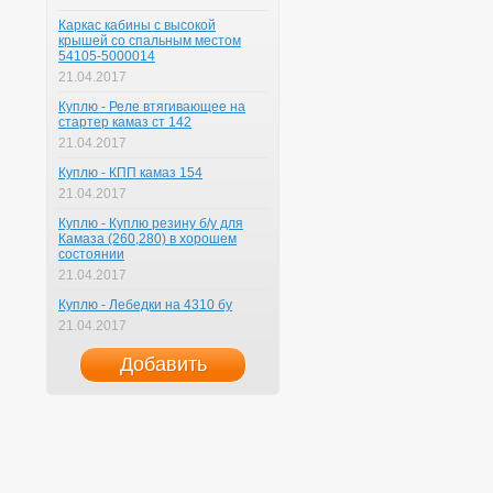
Каркас кабины с высокой
крышей со спальным местом
54105-5000014
21.04.2017
Куплю - Реле втягивающее на
стартер камаз ст 142
21.04.2017
Куплю - КПП камаз 154
21.04.2017
Куплю - Куплю резину б/у для
Камаза (260,280) в хорошем
состоянии
21.04.2017
Куплю - Лебедки на 4310 бу
21.04.2017
Добавить