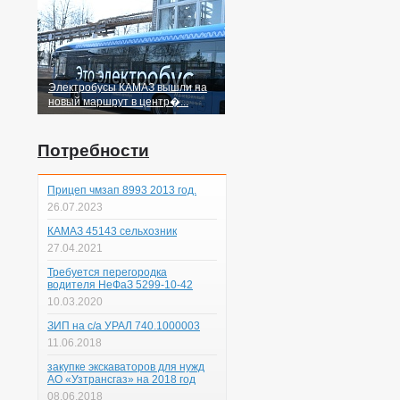
Электробусы КАМАЗ вышли на
новый маршрут в центр�...
Потребности
Прицеп чмзап 8993 2013 год.
26.07.2023
КАМАЗ 45143 сельхозник
27.04.2021
Требуется перегородка
водителя НеФаЗ 5299-10-42
10.03.2020
ЗИП на с/а УРАЛ 740.1000003
11.06.2018
закупке экскаваторов для нужд
АО «Узтрансгаз» на 2018 год
08.06.2018