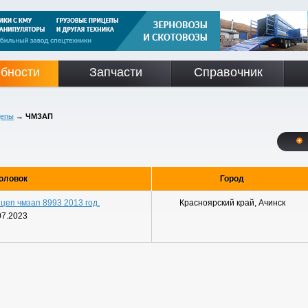
бности
Запчасти
Справочник
цепы
→
ЧМЗАП
оловок
Город
цеп чмзап 8993 2013 год.
Красноярский край, Ачинск
07.2023