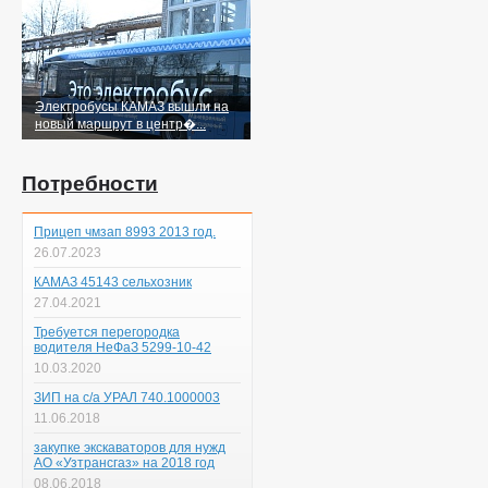
Электробусы КАМАЗ вышли на
новый маршрут в центр�...
Потребности
Прицеп чмзап 8993 2013 год.
26.07.2023
КАМАЗ 45143 сельхозник
27.04.2021
Требуется перегородка
водителя НеФаЗ 5299-10-42
10.03.2020
ЗИП на с/а УРАЛ 740.1000003
11.06.2018
закупке экскаваторов для нужд
АО «Узтрансгаз» на 2018 год
08.06.2018