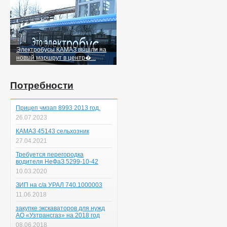
Электробусы КАМАЗ вышли на
новый маршрут в центр�...
Потребности
Прицеп чмзап 8993 2013 год.
26.07.2023
КАМАЗ 45143 сельхозник
27.04.2021
Требуется перегородка
водителя НеФаЗ 5299-10-42
10.03.2020
ЗИП на с/а УРАЛ 740.1000003
11.06.2018
закупке экскаваторов для нужд
АО «Узтрансгаз» на 2018 год
08.06.2018