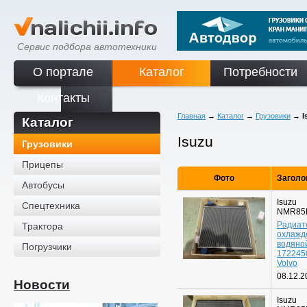
Сервис подбора автотехники
О портале
Каталог
Потребности
Контакты
Главная
→
Каталог
→
Грузовики
→
I
Каталог
Isuzu
Грузовики
Прицепы
Фото
Заголо
Автобусы
Isuzu
Спецтехника
NMR85
Радиат
Трактора
охлажд
водяно
Погрузчики
172245
Volvo
08.12.2
Новости
Isuzu