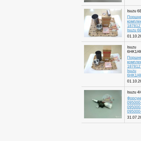
Isuzu 
Поршн
компле
187812
Isuzu 
01.10.2
Isuzu
6HK1/4
Поршн
компле
187812
Isuzu
6HK1/4
01.10.2
Isuzu 4
Форсун
095000
095000
095000
31.07.2