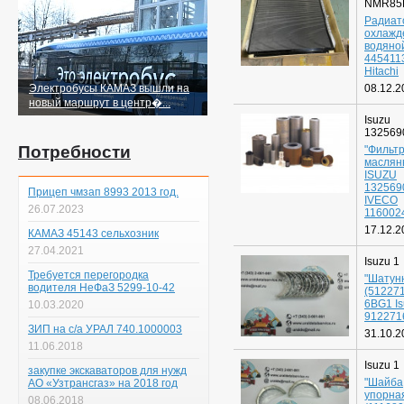
NMR85
Радиат
охлажд
водяно
445411
Hitachi
Электробусы КАМАЗ вышли на
08.12.2
новый маршрут в центр�...
Isuzu
132569
Потребности
"Фильт
маслян
ISUZU
132569
Прицеп чмзап 8993 2013 год.
IVECO
26.07.2023
1160024
17.12.2
КАМАЗ 45143 сельхозник
27.04.2021
Isuzu 1
Требуется перегородка
"Шатун
водителя НеФаЗ 5299-10-42
(51227
6BG1 I
10.03.2020
912271
ЗИП на с/а УРАЛ 740.1000003
31.10.2
11.06.2018
Isuzu 1
закупке экскаваторов для нужд
"Шайба
АО «Узтрансгаз» на 2018 год
упорна
08.06.2018