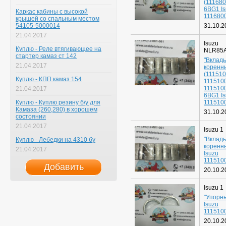
(111680
6BG1 I
Каркас кабины с высокой
111680
крышей со спальным местом
54105-5000014
31.10.2
21.04.2017
Isuzu
Куплю - Реле втягивающее на
NLR85
стартер камаз ст 142
"Вклад
21.04.2017
коренн
(111510
Куплю - КПП камаз 154
111510
111510
21.04.2017
6BG1 I
Куплю - Куплю резину б/у для
1115100
Камаза (260,280) в хорошем
31.10.2
состоянии
21.04.2017
Isuzu 1
"Вклад
Куплю - Лебедки на 4310 бу
коренн
21.04.2017
Isuzu
1115100
Добавить
20.10.2
Isuzu 1
"Упорн
Isuzu
1115100
20.10.2