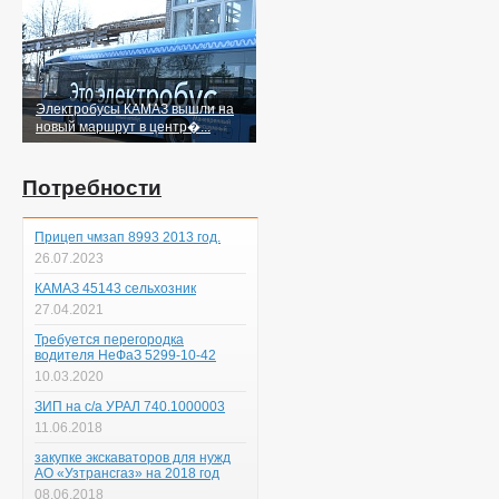
Электробусы КАМАЗ вышли на
новый маршрут в центр�...
Потребности
Прицеп чмзап 8993 2013 год.
26.07.2023
КАМАЗ 45143 сельхозник
27.04.2021
Требуется перегородка
водителя НеФаЗ 5299-10-42
10.03.2020
ЗИП на с/а УРАЛ 740.1000003
11.06.2018
закупке экскаваторов для нужд
АО «Узтрансгаз» на 2018 год
08.06.2018