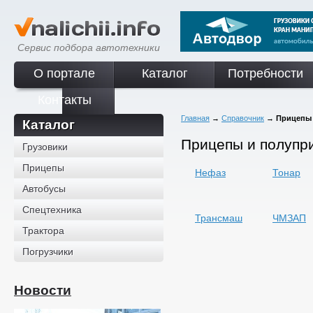
Сервис подбора автотехники
О портале
Каталог
Потребности
Контакты
Главная
→
Справочник
→
Прицепы
Каталог
Прицепы и полупр
Грузовики
Прицепы
Нефаз
Тонар
Автобусы
Спецтехника
Трансмаш
ЧМЗАП
Трактора
Погрузчики
Новости