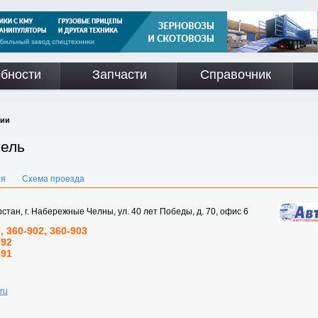
бности
Запчасти
Справочник
ии
ель
ея
Схема проезда
стан, г. Набережные Челны, ул. 40 лет Победы, д. 70, офис 6
, 360-902, 360-903
-92
-91
ru