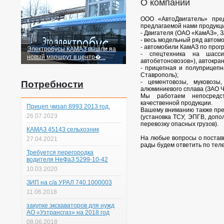
О компании
ООО «АвтоДвигатель» пред
предлагаемой нами продукци
- Двигателя (ОАО «КамАЗ», 
- весь модельный ряд автом
- автомобили КамАЗ по прог
Электробусы КАМАЗ вышли на
- спецтехника на шасси
новый маршрут в центр�...
автобетоновозов»), автокра
- прицепная и полуприцепн
Ставрополь);
- цементовозы, муковозы
Потребности
алюминиевого сплава (ЗАО Ч
Мы работаем непосредст
качественной продукции.
Прицеп чмзап 8993 2013 год.
Вашему вниманию также пре
26.07.2023
(установка ТСУ, ЭПГВ, доп
перевозку опасных грузов).
КАМАЗ 45143 сельхозник
На любые вопросы о поставк
27.04.2021
рады будем ответить по теле
Требуется перегородка
водителя НеФаЗ 5299-10-42
10.03.2020
ЗИП на с/а УРАЛ 740.1000003
11.06.2018
закупке экскаваторов для нужд
АО «Узтрансгаз» на 2018 год
08.06.2018