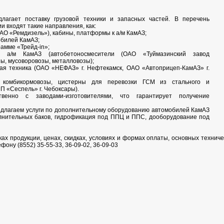
лагает поставку грузовой техники и запасных частей. В перечень
и входят такие направления, как:
ЗАО «Ремдизель»), кабины, платформы к а/м КамАЗ;
обилей КамАЗ;
рамме «Трейд-in»;
 а/м КамАЗ (автобетоносмесители (ОАО «Туймазинский завод
ны, мусоворовозы, металловозы);
ая техника (ОАО «НЕФАЗ» г. Нефтекамск, ОАО «Автоприцеп-КамАЗ» г.
, комбикормовозы, цистерны для перевозки ГСМ из стального и
П «Сеспель» г. Чебоксары).
венно с заводами-изготовителями, что гарантирует получение
длагаем услуги по дополнительному оборудованию автомобилей КамАЗ
олнительных баков, гидрофикация под ППЦ и ППС, дооборудование под
ах продукции, ценах, скидках, условиях и формах оплаты, основных техниче
фону (8552) 35-55-33, 36-09-02, 36-09-03