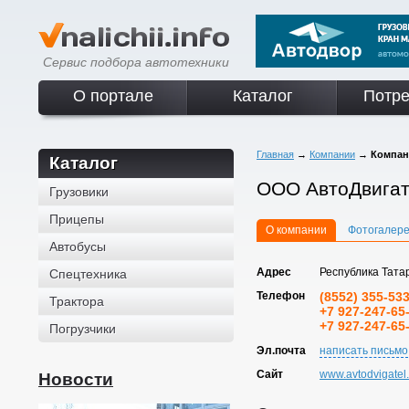
Сервис подбора автотехники
О портале
Каталог
Потре
Главная
→
Компании
→
Компан
Каталог
ООО АвтоДвигат
Грузовики
Прицепы
О компании
Фотогалер
Автобусы
Адрес
Республика Татар
Спецтехника
Телефон
(8552) 355-533
Трактора
+7 927-247-65
+7 927-247-65
Погрузчики
Эл.почта
написать письмо
Сайт
www.avtodvigatel.
Новости