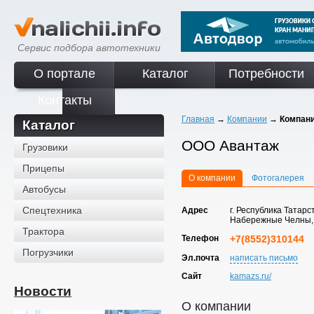
Сервис подбора автотехники
О портале
Каталог
Потребности
Контакты
Главная
→
Компании
→
Компан
Каталог
ООО Авантаж
Грузовики
Прицепы
О компании
Фотогалерея
Автобусы
Спецтехника
Адрес
г. Республика Татарс
Набережные Челны,
Трактора
Телефон
+7(8552)310144
Погрузчики
Эл.почта
написать письмо
Сайт
kamazs.ru/
Новости
О компании