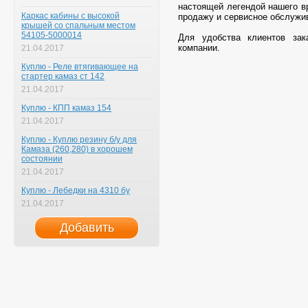
настоящей легендой нашего 
Каркас кабины с высокой
продажу и сервисное обслужи
крышей со спальным местом
54105-5000014
Для удобства клиентов за
компании.
21.04.2017
Куплю - Реле втягивающее на
стартер камаз ст 142
21.04.2017
Куплю - КПП камаз 154
21.04.2017
Куплю - Куплю резину б/у для
Камаза (260,280) в хорошем
состоянии
21.04.2017
Куплю - Лебедки на 4310 бу
21.04.2017
Добавить