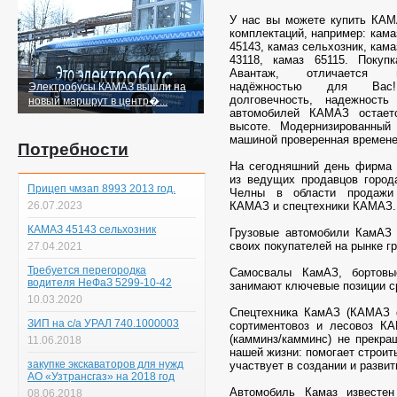
У нас вы можете купить КАМ
комплектаций, например: кама
45143, камаз сельхозник, кама
43118, камаз 65115. Поку
Авантаж, отличается
надёжностью для Вас!
Электробусы КАМАЗ вышли на
долговечность, надежность
новый маршрут в центр�...
автомобилей КАМАЗ остает
высоте. Модернизированны
машиной проверенная времене
Потребности
На сегодняшний день фирма 
из ведущих продавцов город
Прицеп чмзап 8993 2013 год.
Челны в области продажи
26.07.2023
КАМАЗ и спецтехники КАМАЗ.
КАМАЗ 45143 сельхозник
Грузовые автомобили КамАЗ
своих покупателей на рынке г
27.04.2021
Требуется перегородка
Самосвалы КамАЗ, бортов
водителя НеФаЗ 5299-10-42
занимают ключевые позиции с
10.03.2020
Спецтехника КамАЗ (КАМАЗ 
ЗИП на с/а УРАЛ 740.1000003
сортиментовоз и лесовоз К
(камминз/камминс) не прекра
11.06.2018
нашей жизни: помогает строит
закупке экскаваторов для нужд
участвует в создании и развит
АО «Узтрансгаз» на 2018 год
Автомобиль Камаз известе
08.06.2018