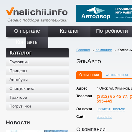
Сервис подбора автотехники
О портале
Каталог
Потребности
Контакты
Главная
→
Компании
→
Компан
Каталог
ЭльАвто
Грузовики
Прицепы
О компании
Фотогалерея
Автобусы
Спецтехника
Адрес
г. Омск, ул. Химиков, 
Телефон
(3812) 65-45-77, 
Трактора
595-445
Погрузчики
Эл.почта
написать письмо
Сайт
aliauto.ru
Новости
О компании