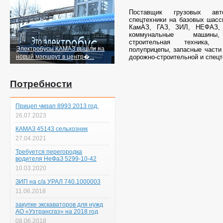
Поставщик грузовых ав
спецтехники на базовых шас
КамАЗ, ГАЗ, ЗИЛ, НЕФАЗ,
коммунальные машины
строительная техника,
Электробусы КАМАЗ вышли на
полуприцепы, запасные части 
новый маршрут в центр�...
дорожно-строительной и спецт
Потребности
Прицеп чмзап 8993 2013 год.
26.07.2023
КАМАЗ 45143 сельхозник
27.04.2021
Требуется перегородка
водителя НеФаЗ 5299-10-42
10.03.2020
ЗИП на с/а УРАЛ 740.1000003
11.06.2018
закупке экскаваторов для нужд
АО «Узтрансгаз» на 2018 год
08.06.2018