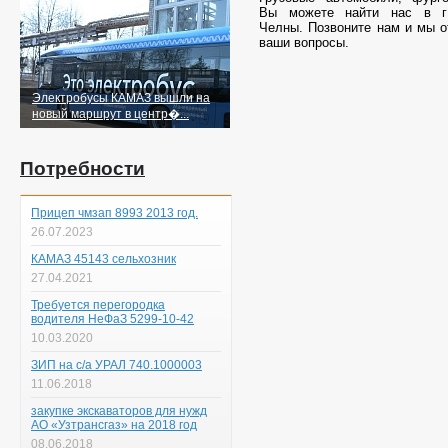
Вы можете найти нас в г
Челны. Позвоните нам и мы о
ваши вопросы.
Электробусы КАМАЗ вышли на
новый маршрут в центр�...
Потребности
Прицеп чмзап 8993 2013 год.
26.07.2023
КАМАЗ 45143 сельхозник
27.04.2021
Требуется перегородка
водителя НеФаЗ 5299-10-42
10.03.2020
ЗИП на с/а УРАЛ 740.1000003
11.06.2018
закупке экскаваторов для нужд
АО «Узтрансгаз» на 2018 год
08.06.2018