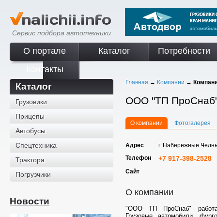
Сервис подбора автотехники
О портале
Каталог
Потребности
Контакты
Главная
→
Компании
→
Компан
Каталог
ООО "ТП ПроСнаб
Грузовики
Прицепы
О компании
Фотогалерея
Автобусы
Спецтехника
Адрес
г. Набережные Челн
Телефон
+7 917-398-2528
Трактора
Сайт
Погрузчики
О компании
Новости
"ООО ТП ПроСнаб" работ
Грузовые автомобили, фурго